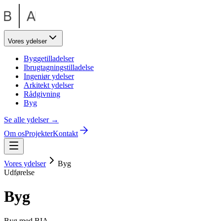
Vores ydelser
Byggetilladelser
Ibrugtagningstilladelse
Ingeniør ydelser
Arkitekt ydelser
Rådgivning
Byg
Se alle ydelser →
Om os
Projekter
Kontakt
Vores ydelser
Byg
Udførelse
Byg
Byg med BIA