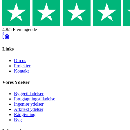
4.8/5
Fremragende
Links
Om os
Projekter
Kontakt
Vores Ydelser
Byggetilladelser
Ibrugtagningstilladelse
Ingeniør ydelser
Arkitekt ydelser
Rådgivning
Byg