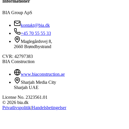
Informationer
BIA Group ApS
kontakt@bia.dk
+45 70 55 55 33
Maglegårdsvej 8,
2660 Brøndbystrand
CVR: 42797383
BIA Construction
www.biaconstruction.ae
Sharjah Media City
Sharjah UAE
License No. 2323561.01
© 2026 bia.dk
Privatlivspolitik
|
Handelsbetingelser