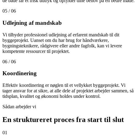
de både får et frisk udtryk og opfylder dine behov på en bedre måde.
05 / 06
Udlejning af mandskab
Vi tilbyder professionel udlejning af erfarent mandskab til dit
byggeprojekt. Uanset om du har brug for håndværkere,
bygningsteknikere, rådgivere eller andre fagfolk, kan vi levere
kompetente ressourcer til projektet.
06 / 06
Koordinering
Effektiv koordinering er nøglen til et vellykket byggeprojekt. Vi
tager ansvar for at sikre, at alle dele af projektet arbejder sammen, så
tidsplan, kvalitet og økonomi holdes under kontrol.
Sådan arbejder vi
En struktureret proces fra start til slut
01